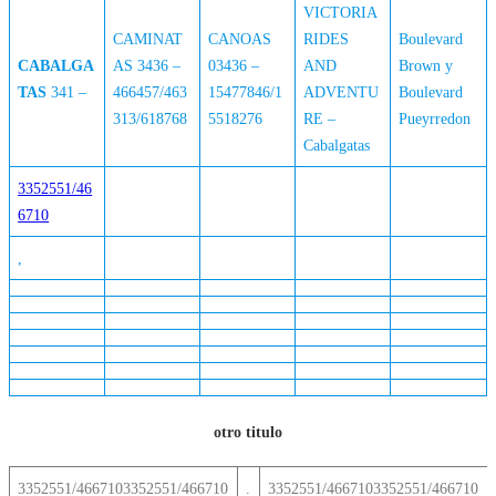
VICTORIA
CAMINAT
CANOAS
RIDES
Boulevard
CABALGA
AS 3436 –
03436 –
AND
Brown y
TAS
341 –
466457/463
15477846/1
ADVENTU
Boulevard
313/618768
5518276
RE –
Pueyrredon
Cabalgatas
3352551/46
6710
,
otro titulo
3352551/4667103352551/466710
.
3352551/4667103352551/466710