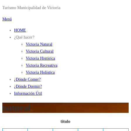
Saltar
Turismo Municipalidad de Victoria
al
Menú
contenido
HOME
¿Qué hacer?
Victoria Natural
Victoria Cultural
Victoria Histórica
Victoria Recreativa
Victoria Holística
¿Dónde Comer?
¿Dónde Dormir?
Información Útil
natural
titulo